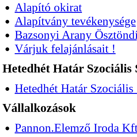
Alapító okirat
Alapítvány tevékenysége
Bazsonyi Arany Ösztöndí
Várjuk felajánlásait !
Hetedhét Határ Szociális 
Hetedhét Határ Szociális
Vállalkozások
Pannon.Elemző Iroda Kft