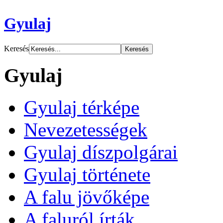
Gyulaj
Keresés
Gyulaj
Gyulaj térképe
Nevezetességek
Gyulaj díszpolgárai
Gyulaj története
A falu jövőképe
A faluról írták