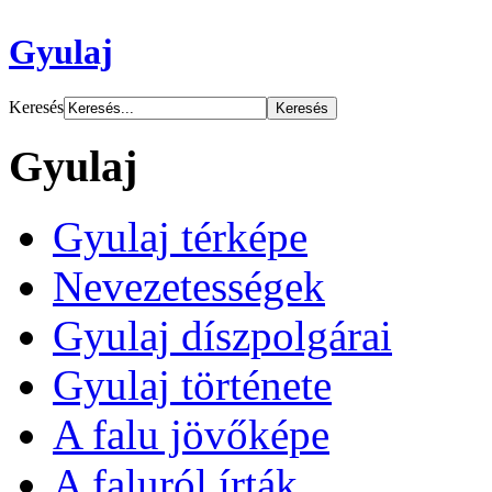
Gyulaj
Keresés
Gyulaj
Gyulaj térképe
Nevezetességek
Gyulaj díszpolgárai
Gyulaj története
A falu jövőképe
A faluról írták