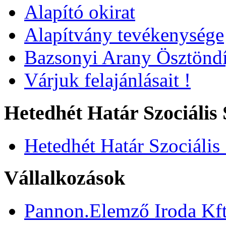
Alapító okirat
Alapítvány tevékenysége
Bazsonyi Arany Ösztöndí
Várjuk felajánlásait !
Hetedhét Határ Szociális 
Hetedhét Határ Szociális
Vállalkozások
Pannon.Elemző Iroda Kft