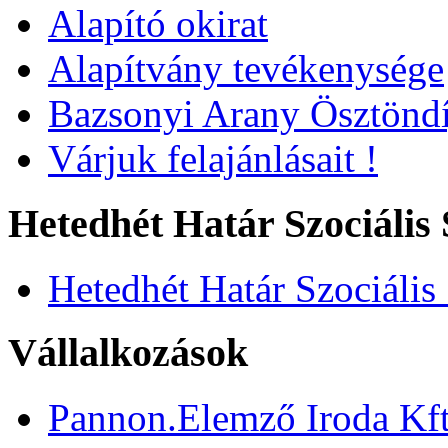
Alapító okirat
Alapítvány tevékenysége
Bazsonyi Arany Ösztöndí
Várjuk felajánlásait !
Hetedhét Határ Szociális 
Hetedhét Határ Szociális
Vállalkozások
Pannon.Elemző Iroda Kft