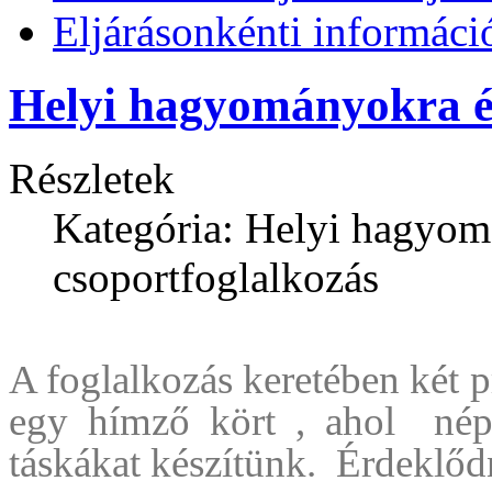
Eljárásonkénti informáci
Helyi hagyományokra ép
Részletek
Kategória: Helyi hagyom
csoportfoglalkozás
A foglalkozás keretében két 
egy hímző kört , ahol népi
táskákat készítünk. Érdeklőd