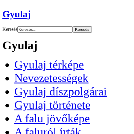
Gyulaj
Keresés
Gyulaj
Gyulaj térképe
Nevezetességek
Gyulaj díszpolgárai
Gyulaj története
A falu jövőképe
A faluról írták