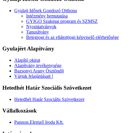
Gyulaji Idősek Gondozó Otthona
Intézmény bemutatása
GYIGO Szakmai program és SZMSZ
Nyomtatványok
Tanusítvány
Betegjogi és az ellátottjogi képviselő elérhetősége
Gyulajért Alapítvány
Alapító okirat
Alapítvány tevékenysége
Bazsonyi Arany Ösztöndíj
Várjuk felajánlásait !
Hetedhét Határ Szociális Szövetkezet
Hetedhét Határ Szociális Szövetkezet
Vállalkozások
Pannon.Elemző Iroda Kft.