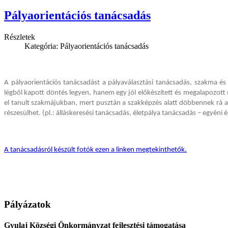
Pályaorientációs tanácsadás
Részletek
Kategória: Pályaorientációs tanácsadás
A pályaorientációs tanácsadást a pályaválasztási tanácsadás, szakma és
légből kapott döntés legyen, hanem egy jól előkészített és megalapozott m
el tanult szakmájukban, mert pusztán a szakképzés alatt döbbennek rá ar
részesülhet. (pl.: álláskeresési tanácsadás, életpálya tanácsadás – egyéni
A tanácsadásról készült fotók ezen a linken megtekinthetők.
Pályázatok
Gyulaj Községi Önkormányzat fejlesztési támogatása