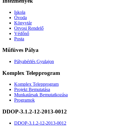
Intézmények
Iskola
Óvoda
Könyvtár
Orvosi Rendelő
Védőnő
Posta
Műfüves Pálya
Pályabérlés Gyulajon
Komplex Telepprogram
Komplex Telepprogram
Projekt Bemutatása
Munkatársak Bemutatkozása
Programok
DDOP-3.1.2-12-2013-0012
DDOP-3.1.2-12-2013-0012