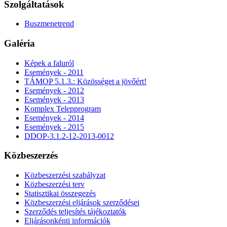
Szolgáltatások
Buszmenetrend
Galéria
Képek a faluról
Események - 2011
TÁMOP 5.1.3.: Közösséget a jövőért!
Események - 2012
Események - 2013
Komplex Telepprogram
Események - 2014
Események - 2015
DDOP-3.1.2-12-2013-0012
Közbeszerzés
Közbeszerzési szabályzat
Közbeszerzési terv
Statisztikai összegezés
Közbeszerzési eljárások szerződései
Szerződés teljesítés tájékoztatók
Eljárásonkénti információk