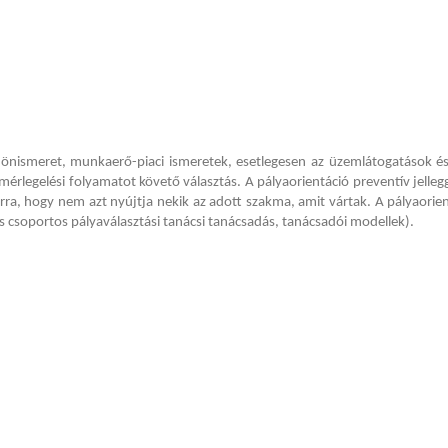
 önismeret, munkaerő-piaci ismeretek, esetlegesen az üzemlátogatások és
érlegelési folyamatot követő választás. A pályaorientáció preventív jellegg
ra, hogy nem azt nyújtja nekik az adott szakma, amit vártak. A pályaorient
 és csoportos pályaválasztási tanácsi tanácsadás, tanácsadói modellek).