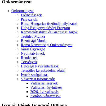
Önkormányzat
Önkormányzat
Elérhetőségek
Pályázatok
Bursa Hungarica ösztöndíj pályázatok
Helyi Esélyegyenlőségi Program
Képviselőtestületi és Bizottsági Tagok
Testületi Munka
Bizottsági Munka
Roma Nemzetiségi Önkormányzat
Járási Ügysegéd
Nyomtatványok
Rendeletek
Törvények
Hatósági Nyilvántartások
Település kereskedelmi adatai
Ivóvíz szolgáltatás
Választási információk
Választási szervek
Választási ügyintézés
2026. évi választás
Korábbi választások
Gyulaji Idősek Gondozó Otthona