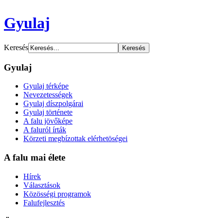
Gyulaj
Keresés
Gyulaj
Gyulaj térképe
Nevezetességek
Gyulaj díszpolgárai
Gyulaj története
A falu jövőképe
A faluról írták
Körzeti megbízottak elérhetöségei
A falu mai élete
Hírek
Választások
Közösségi programok
Falufejlesztés