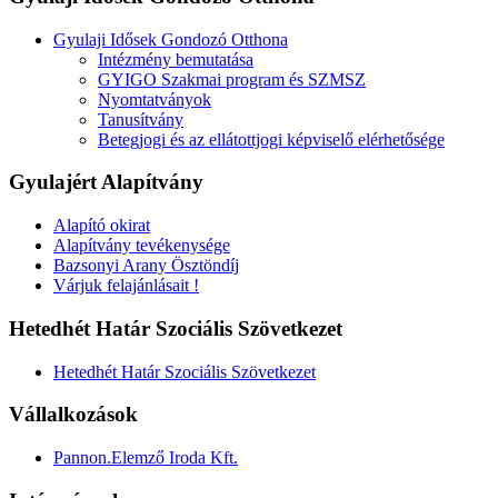
Gyulaji Idősek Gondozó Otthona
Intézmény bemutatása
GYIGO Szakmai program és SZMSZ
Nyomtatványok
Tanusítvány
Betegjogi és az ellátottjogi képviselő elérhetősége
Gyulajért Alapítvány
Alapító okirat
Alapítvány tevékenysége
Bazsonyi Arany Ösztöndíj
Várjuk felajánlásait !
Hetedhét Határ Szociális Szövetkezet
Hetedhét Határ Szociális Szövetkezet
Vállalkozások
Pannon.Elemző Iroda Kft.