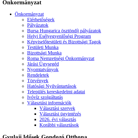
Önkormányzat
Önkormányzat
Elérhetőségek
Pályázatok
Bursa Hungarica ösztöndíj pályázatok
Helyi Esélyegyenlőségi Program
Képviselőtestületi és Bizottsági Tagok
Testületi Munka
Bizottsági Munka
Roma Nemzetiségi Önkormányzat
Járási Ügysegéd
Nyomtatványok
Rendeletek
Törvények
Hatósági Nyilvántartások
Település kereskedelmi adatai
Ivóvíz szolgáltatás
Választási információk
Választási szervek
Választási ügyintézés
2026. évi választás
Korábbi választások
Gyulaji Idősek Gondozó Otthona