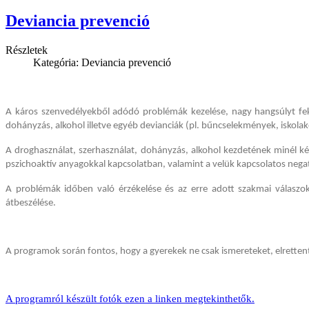
Deviancia prevenció
Részletek
Kategória: Deviancia prevenció
A káros szenvedélyekből adódó problémák kezelése, nagy hangsúlyt fek
dohányzás, alkohol illetve egyéb devianciák (pl. bűncselekmények, iskola
A droghasználat, szerhasználat, dohányzás, alkohol kezdetének minél kés
pszichoaktív anyagokkal kapcsolatban, valamint a velük kapcsolatos negatí
A problémák időben való érzékelése és az erre adott szakmai válaszok
átbeszélése.
A programok során fontos, hogy a gyerekek ne csak ismereteket, elrettent
A programról készült fotók ezen a linken megtekinthetők.