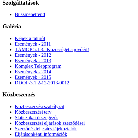
Szolgáltatások
Buszmenetrend
Galéria
Képek a faluról
Események - 2011
TÁMOP 5.1.3.: Közösséget a jövőért!
Események - 2012
Események - 2013
Komplex Telepprogram
Események - 2014
Események - 2015
DDOP-3.1.2-12-2013-0012
Közbeszerzés
Közbeszerzési szabályzat
Közbeszerzési terv
Statisztikai összegezés
Közbeszerzési eljárások szerződései
Szerződés teljesítés tájékoztatók
Eljárásonkénti információk