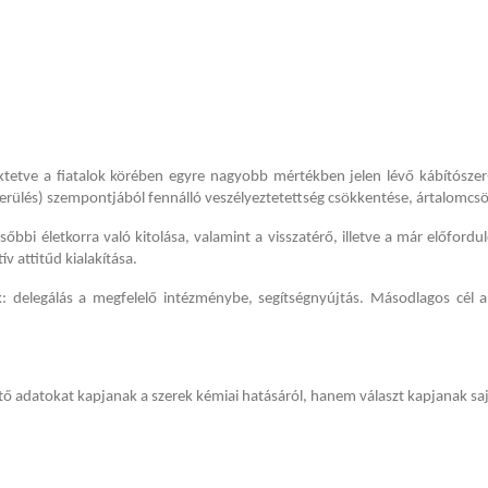
tetve a fiatalok körében egyre nagyobb mértékben jelen lévő kábítószer-
kerülés) szempontjából fennálló veszélyeztetettség csökkentése, ártalomcs
őbbi életkorra való kitolása, valamint a visszatérő, illetve a már előfor
v attitűd kialakítása.
: delegálás a megfelelő intézménybe, segítségnyújtás. Másodlagos cél a
ő adatokat kapjanak a szerek kémiai hatásáról, hanem választ kapjanak sajá