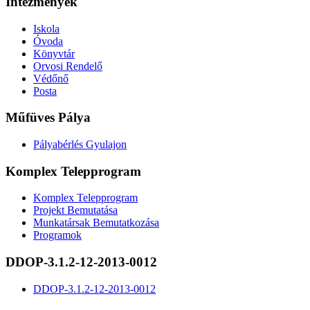
Intézmények
Iskola
Óvoda
Könyvtár
Orvosi Rendelő
Védőnő
Posta
Műfüves Pálya
Pályabérlés Gyulajon
Komplex Telepprogram
Komplex Telepprogram
Projekt Bemutatása
Munkatársak Bemutatkozása
Programok
DDOP-3.1.2-12-2013-0012
DDOP-3.1.2-12-2013-0012