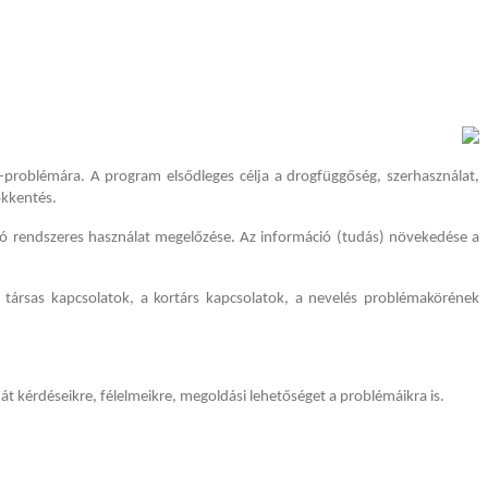
problémára. A program elsődleges célja a drogfüggőség, szerhasználat,
ökkentés.
duló rendszeres használat megelőzése. Az információ (tudás) növekedése a
 társas kapcsolatok, a kortárs kapcsolatok, a nevelés problémakörének
t kérdéseikre, félelmeikre, megoldási lehetőséget a problémáikra is.