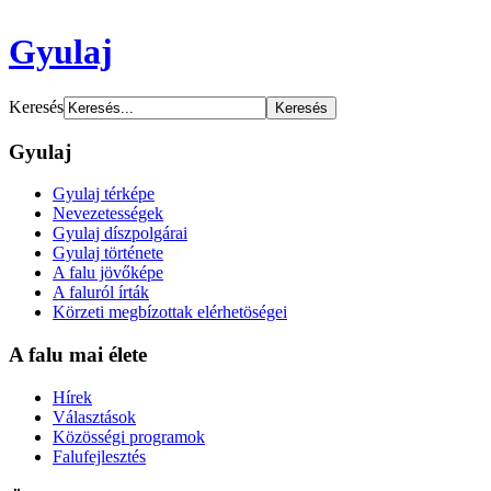
Gyulaj
Keresés
Gyulaj
Gyulaj térképe
Nevezetességek
Gyulaj díszpolgárai
Gyulaj története
A falu jövőképe
A faluról írták
Körzeti megbízottak elérhetöségei
A falu mai élete
Hírek
Választások
Közösségi programok
Falufejlesztés