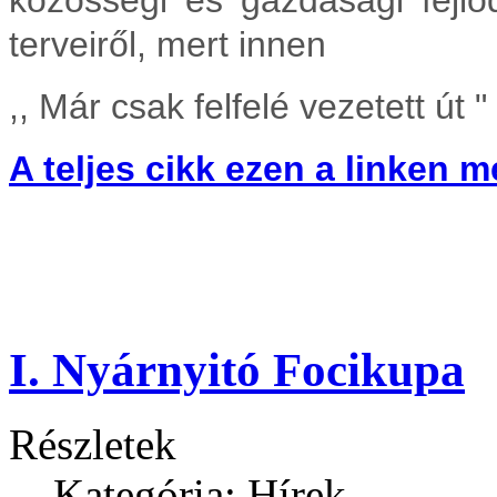
közösségi és gazdasági fejlőd
terveiről, mert innen
,, Már csak felfelé vezetett út "
A teljes cikk ezen a linken m
I. Nyárnyitó Focikupa
Részletek
Kategória: Hírek