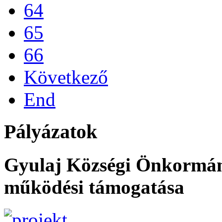
64
65
66
Következő
End
Pályázatok
Gyulaj Községi Önkormán
működési támogatása