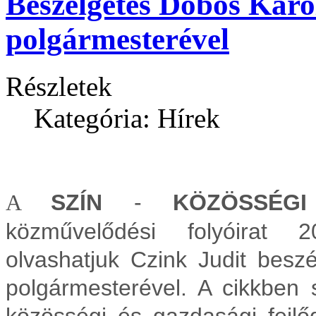
Beszélgetés Dobos Káro
polgármesterével
Részletek
Kategória: Hírek
SZÍN
-
KÖZÖSSÉG
A
közművelődési folyóirat 
olvashatjuk Czink Judit besz
polgármesterével. A cikkben 