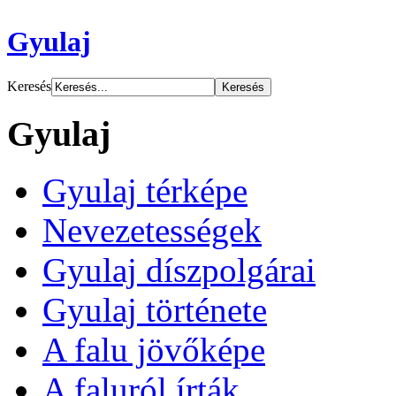
Gyulaj
Keresés
Gyulaj
Gyulaj térképe
Nevezetességek
Gyulaj díszpolgárai
Gyulaj története
A falu jövőképe
A faluról írták