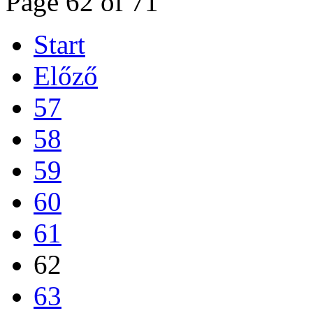
Page 62 of 71
Start
Előző
57
58
59
60
61
62
63