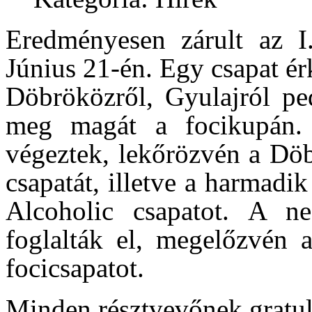
Eredményesen zárult az I
Június 21-én. Egy csapat ér
Döbröközről, Gyulajról ped
meg magát a focikupán.
végeztek, lekőrözvén a Döb
csapatát, illetve a harmadi
Alcoholic csapatot. A n
foglalták el, megelőzvén a
focicsapatot.
Minden résztvevőnek gratulá