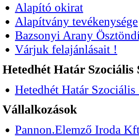
Alapító okirat
Alapítvány tevékenysége
Bazsonyi Arany Ösztöndí
Várjuk felajánlásait !
Hetedhét Határ Szociális 
Hetedhét Határ Szociális
Vállalkozások
Pannon.Elemző Iroda Kft