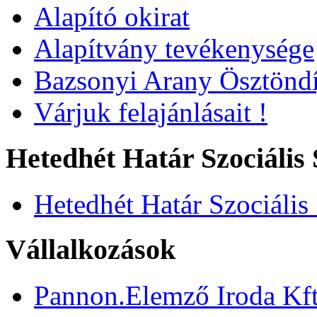
Alapító okirat
Alapítvány tevékenysége
Bazsonyi Arany Ösztöndí
Várjuk felajánlásait !
Hetedhét Határ Szociális 
Hetedhét Határ Szociális
Vállalkozások
Pannon.Elemző Iroda Kft