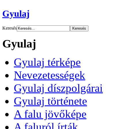
Gyulaj
Keresés
Gyulaj
Gyulaj térképe
Nevezetességek
Gyulaj díszpolgárai
Gyulaj története
A falu jövőképe
A faluról írták