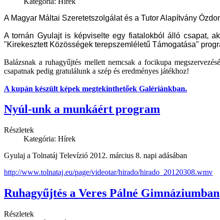
Kategória: Hírek
A Magyar Máltai Szeretetszolgálat és a Tutor Alapítvány Ózdo
A tornán Gyulajt is képviselte egy fiatalokból álló csapat, 
"Kirekesztett Közösségek terepszemléletű Támogatása" prog
Balázsnak a ruhagyűjtés mellett nemcsak a focikupa megszervezéséé
csapatnak pedig gratulálunk a szép és eredményes játékhoz!
A kupán készült képek megtekinthetőek Galériánkban.
Nyúl-unk a munkáért program
Részletek
Kategória: Hírek
Gyulaj a Tolnatáj Televízió 2012. március 8. napi adásában
http://www.tolnataj.eu/page/videotar/hirado/hirado_20120308.wmv
Ruhagyűjtés a Veres Pálné Gimnáziumban
Részletek