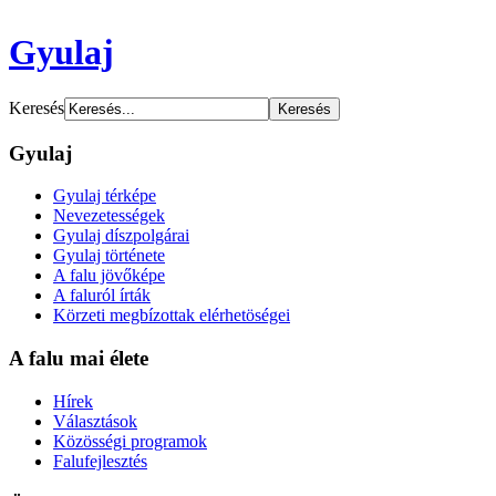
Gyulaj
Keresés
Gyulaj
Gyulaj térképe
Nevezetességek
Gyulaj díszpolgárai
Gyulaj története
A falu jövőképe
A faluról írták
Körzeti megbízottak elérhetöségei
A falu mai élete
Hírek
Választások
Közösségi programok
Falufejlesztés