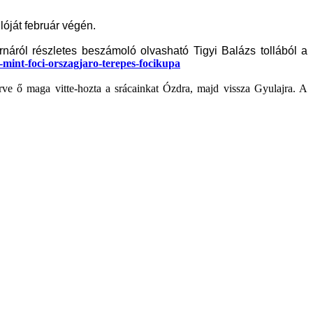
óját február végén.
ornáról részletes beszámoló olvasható Tigyi Balázs tollából a
mint-foci-orszagjaro-terepes-focikupa
rve ő maga vitte-hozta a srácainkat Ózdra, majd vissza Gyulajra. A