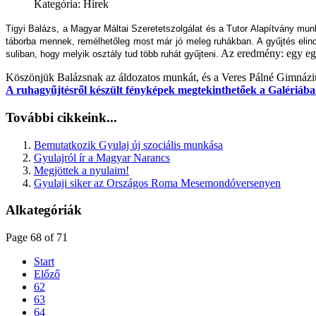
Kategória: Hírek
Tigyi Balázs, a Magyar Máltai Szeretetszolgálat és a Tutor Alapítvány mu
táborba mennek, remélhetőleg most már jó meleg
ruhákban.
A gyűjtés elin
Az eredmény: egy egés
suliban, hogy melyik osztály tud több ruhát gyűjteni.
Köszönjük Balázsnak az áldozatos munkát, és a Veres Pálné Gimnáziu
A ruhagyűjtésről készült fényképek megtekinthetőek a Galériáb
További cikkeink...
Bemutatkozik Gyulaj új szociális munkása
Gyulajról ír a Magyar Narancs
Megjöttek a nyulaim!
Gyulaji siker az Országos Roma Mesemondóversenyen
Alkategóriák
Page 68 of 71
Start
Előző
62
63
64