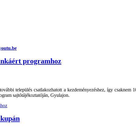
outu.be
munkáért programhoz
vábbi település csatlakozhatott a kezdeményezéshez, így csaknem 100
program sajtótájékoztatóján, Gyulajon.
mhoz
ikupán