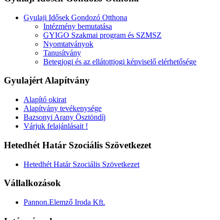
Gyulaji Idősek Gondozó Otthona
Intézmény bemutatása
GYIGO Szakmai program és SZMSZ
Nyomtatványok
Tanusítvány
Betegjogi és az ellátottjogi képviselő elérhetősége
Gyulajért Alapítvány
Alapító okirat
Alapítvány tevékenysége
Bazsonyi Arany Ösztöndíj
Várjuk felajánlásait !
Hetedhét Határ Szociális Szövetkezet
Hetedhét Határ Szociális Szövetkezet
Vállalkozások
Pannon.Elemző Iroda Kft.