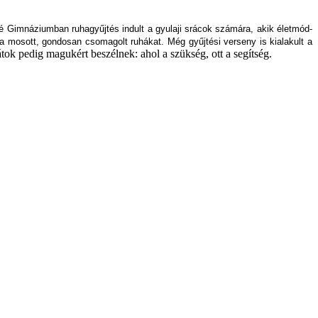
né Gimnáziumban ruhagyűjtés indult a gyulaji srácok
számára, akik életmód-
 a mosott, gondosan csomagolt ruhákat. Még gyűjtési
verseny is kialakult a
ok pedig magukért beszélnek: ahol a szükség, ott a segítség.