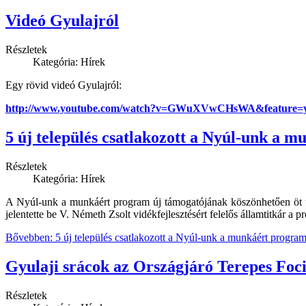
Videó Gyulajról
Részletek
Kategória: Hírek
Egy rövid videó Gyulajról:
http://www.youtube.com/watch?v=GWuXVwCHsWA&feature=y
5 új település csatlakozott a Nyúl-unk a 
Részletek
Kategória: Hírek
A Nyúl-unk a munkáért program új támogatójának köszönhetően öt to
jelentette be V. Németh Zsolt vidékfejlesztésért felelős államtitkár a 
Bővebben: 5 új település csatlakozott a Nyúl-unk a munkáért progra
Gyulaji srácok az Országjáró Terepes Foc
Részletek