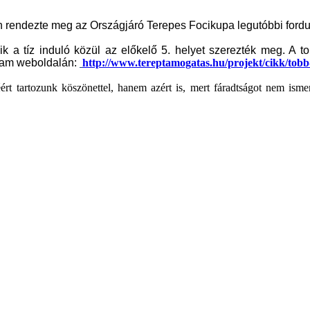
n rendezte meg az Országjáró Terepes Focikupa legutóbbi fordul
akik a tíz induló közül az előkelő 5. helyet szerezték meg. A t
ram weboldalán:
http://www.tereptamogatas.hu/projekt/cikk/tobb-
rt tartozunk köszönettel, hanem azért is, mert fáradtságot nem isme