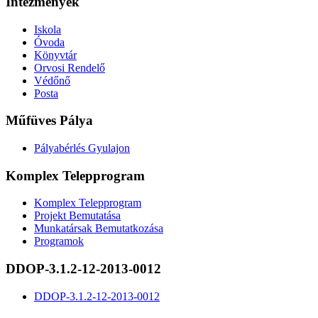
Intézmények
Iskola
Óvoda
Könyvtár
Orvosi Rendelő
Védőnő
Posta
Műfüves Pálya
Pályabérlés Gyulajon
Komplex Telepprogram
Komplex Telepprogram
Projekt Bemutatása
Munkatársak Bemutatkozása
Programok
DDOP-3.1.2-12-2013-0012
DDOP-3.1.2-12-2013-0012