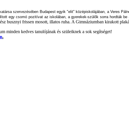
nkatársa szervezésében Budapest egyik "elit" középiskolájában, a Veres Pál
dított egy csomó pozitívat az iskolában, a gyerekek-szülők
sorra hordták be
z busznyi frissen mosott, illatos ruha. A Gimnáziumban kirakott plakát
m minden kedves tanulójának és szüleiknek a sok segítséget!
an
.