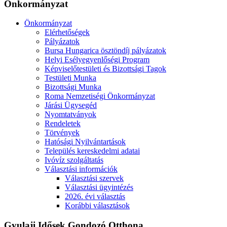
Önkormányzat
Önkormányzat
Elérhetőségek
Pályázatok
Bursa Hungarica ösztöndíj pályázatok
Helyi Esélyegyenlőségi Program
Képviselőtestületi és Bizottsági Tagok
Testületi Munka
Bizottsági Munka
Roma Nemzetiségi Önkormányzat
Járási Ügysegéd
Nyomtatványok
Rendeletek
Törvények
Hatósági Nyilvántartások
Település kereskedelmi adatai
Ivóvíz szolgáltatás
Választási információk
Választási szervek
Választási ügyintézés
2026. évi választás
Korábbi választások
Gyulaji Idősek Gondozó Otthona