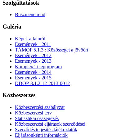
Szolgáltatások
Buszmenetrend
Galéria
Képek a faluról
Események - 2011
TÁMOP 5.1.3.: Közösséget a jövőért!
Események - 2012
Események - 2013
Komplex Telepprogram
Események - 2014
Események - 2015
DDOP-3.1.2-12-2013-0012
Közbeszerzés
Közbeszerzési szabályzat
Közbeszerzési terv
Statisztikai összegezés
Közbeszerzési eljárások szerződései
Szerződés teljesítés tájékoztatók
Eljárásonkénti információk